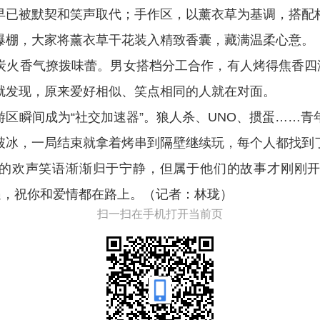
早已被默契和笑声取代；手作区，以薰衣草为基调，搭配
爆棚，大家将薰衣草干花装入精致香囊，藏满温柔心意。
炭火香气撩拨味蕾。男女搭档分工合作，有人烤得焦香四溢
就发现，原来爱好相似、笑点相同的人就在对面。
游区瞬间成为“社交加速器”。狼人杀、UNO、掼蛋……
破冰，一局结束就拿着烤串到隔壁继续玩，每个人都找到
的欢声笑语渐渐归于宁静，但属于他们的故事才刚刚
遇，祝你和爱情都在路上。（记者：林珑）
扫一扫在手机打开当前页