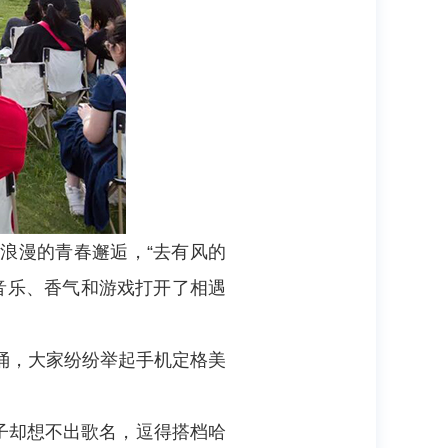
色浪漫的青春邂逅，“去有风的
用音乐、香气和游戏打开了相遇
涌，大家纷纷举起手机定格美
子却想不出歌名，逗得搭档哈