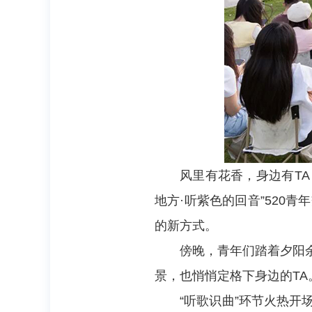
风里有花香，身边有T
地方·听紫色的回音”520
的新方式。
傍晚，青年们踏着夕阳
景，也悄悄定格下身边的TA
“听歌识曲”环节火热