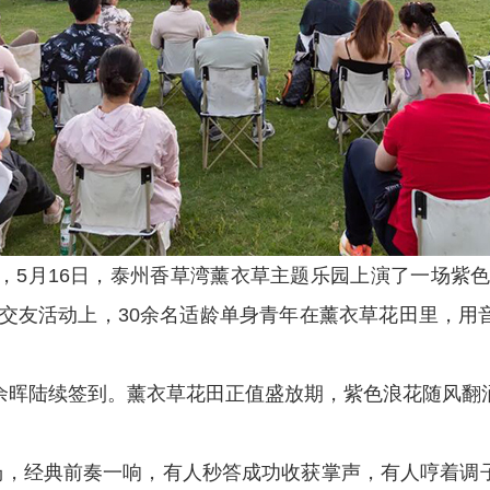
A，5月16日，泰州香草湾薰衣草主题乐园上演了一场紫
青年交友活动上，30余名适龄单身青年在薰衣草花田里，
余晖陆续签到。薰衣草花田正值盛放期，紫色浪花随风翻
。
开场，经典前奏一响，有人秒答成功收获掌声，有人哼着调