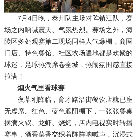
7月4日晚，泰州队主场对阵镇江队，赛
场之内呐喊震天、气氛热烈。赛场之外，海
陵区多处观赛第二现场同样人气爆棚，商圈
门店、特色餐馆、社区农场遍地都是欢聚的
球迷，足球热潮席卷全城，热闹氛围感直接
拉满！
烟火气里看球赛
夜幕刚降临，育才路沿街餐饮店就已座
无虚席。红色、蓝色遮阳棚下，一张张餐桌
摆满火锅、龙虾、烧烤，店内电视实时转播
赛事，酒香菜香交织着阵阵呐喊声，沉浸式