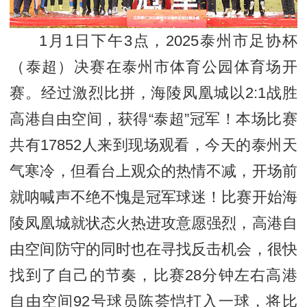
1月1日下午3点，2025泰州市足协杯
（泰超）决赛在泰州市体育公园体育场开
赛。经过激烈比拼，海陵凤凰城以2:1战胜
高港自由空间，获得“泰超”冠军！本场比赛
共有17852人来到现场观看，今天的泰州天
气寒冷，但看台上观众的热情不减，开场前
就呐喊声不绝不愧是冠军球迷！比赛开始海
陵凤凰城就状态火热进攻意愿强烈，高港自
由空间防守的同时也在寻找反击机会，很快
找到了自己的节奏，比赛28分钟左右高港
自由空间92号球员陈荟恺打入一球，将比