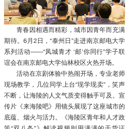
青春因相遇而精彩，城市因青年而充满
期待。6月2日，“泰州日”走进南京邮电大学
系列活动——“凤城青才 ‘邮’你同行”学子联
谊会在南京邮电大学仙林校区火热开场。
活动在京剧体验中热闹开场，专业老师
现场教学，几位同学上台“现学现卖”，笑声
不断，让海陵的人文气质变得触手可及。宣
传片《来海陵吧》用镜头展现了这座城市的
底蕴、烟火与活力。《海陵区青年和人才政
策“双八条”》解读视频则用满满的干货证