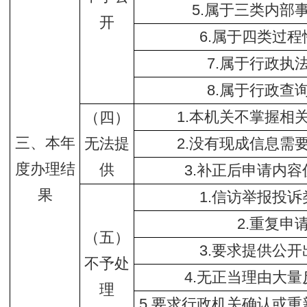
5.属于三类内部
开
6.属于四类过
7.属于行政执
8.属于行政查
1.本机关不掌握相
（四）
三、本年
无法提
2.没有现成信息需
度办理结
供
3.补正后申请内
果
1.信访举报投
2.重复申
（五）
3.要求提供公
不予处
4.无正当理由大
理
5.要求行政机关确认或