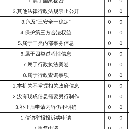
1.属于国家秘密
0
0
2.其他法律行政法规禁止公开
0
0
3.危及“三安全一稳定”
0
0
4.保护第三方合法权益
0
0
5.属于三类内部事务信息
0
0
6.属于四类过程性信息
0
0
7.属于行政执法案卷
0
0
8.属于行政查询事项
0
0
1.本机关不掌握相关政府信息
0
0
2.没有现成信息需要另行制作
0
0
3.补正后申请内容仍不明确
0
0
1.信访举报投诉类申请
0
0
2.重复申请
0
0