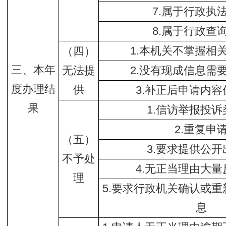
7.属于行政执
8.属于行政查
1.本机关不掌握相
（四）
三、本年
无法提
2.没有现成信息需
度办理结
供
3.补正后申请内
果
1.信访举报投
2.重复申
（五）
3.要求提供公
不予处
4.无正当理由大
理
5.要求行政机关确认或
息