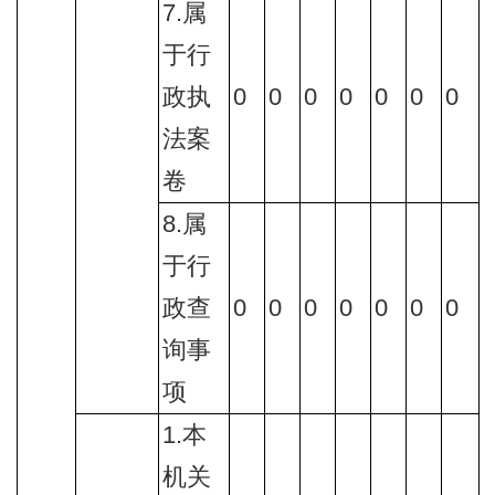
7.属
于行
政执
0
0
0
0
0
0
0
法案
卷
8.属
于行
政查
0
0
0
0
0
0
0
询事
项
1.本
机关