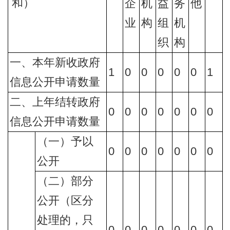
和）
企
机
益
务
他
业
构
组
机
织
构
一、本年新收政府
1
0
0
0
0
0
1
信息公开申请数量
二、上年结转政府
0
0
0
0
0
0
0
信息公开申请数量
（一）予以
0
0
0
0
0
0
0
公开
（二）部分
公开（区分
处理的，只