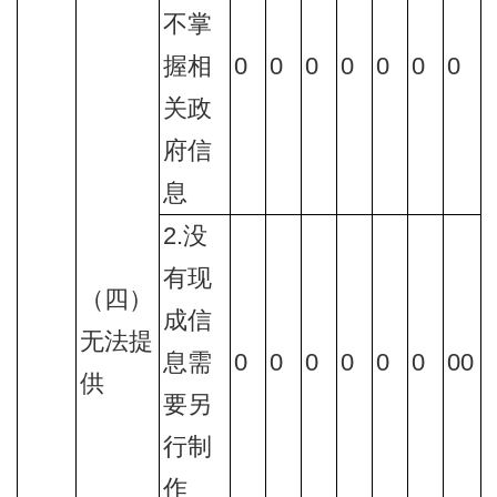
不掌
握相
0
0
0
0
0
0
0
关政
府信
息
2.没
有现
（四）
成信
无法提
息需
0
0
0
0
0
0
00
供
要另
行制
作