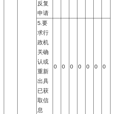
反复
申请
5.要
求行
政机
关确
认或
0
0
0
0
0
0
0
重新
出具
已获
取信
息