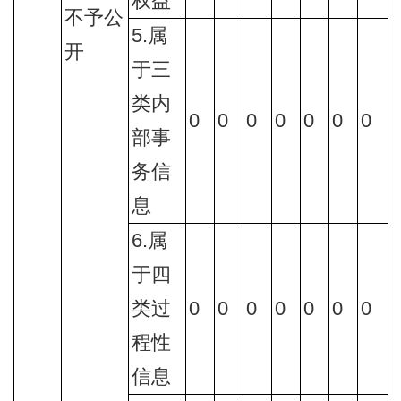
权益
不予公
5.属
开
于三
类内
0
0
0
0
0
0
0
部事
务信
息
6.属
于四
类过
0
0
0
0
0
0
0
程性
信息