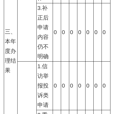
3.补
正后
申请
三、
0
0
0
0
0
0
0
内容
本年
仍不
度办
明确
理结
1.信
果
访举
报投
0
0
0
0
0
0
0
诉类
申请