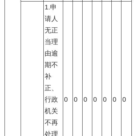
1.申
请人
无正
当理
由逾
期不
补
正、
行政
0
0
0
0
0
0
0
机关
不再
处理