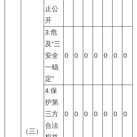
止公
开
3.危
及“三
安全
0
0
0
0
0
0
0
一稳
定”
4.保
护第
三方
0
0
0
0
0
0
0
合法
（三）