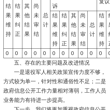
复议
结
结
其
尚
诉
果
果
他
未
总
结
结
其
尚
结
维
纠
结
审
计
果
果
他
未
总
果
持
正
果
结
维
纠
结
审
计
维
持
正
果
结
持
0
0
0
0
0
0
0
0
0
0
0
五、存在的主要问题及改进情况
一是退役军人相关政策宣传力度不够，
方式较为单一，针对性和通俗性不足；二是
政府信息公开工作力量相对薄弱，工作人员
业务能力有待进一步提高。
下一步，我们将更加重视政府信息公开