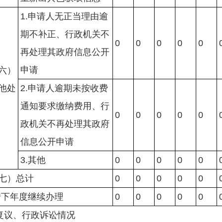
1.申请人无正当理由逾
期不补正、行政机关不
0
0
0
0
0
再处理其政府信息公开
申请
六）
他处
2.申请人逾期未按收费
通知要求缴纳费用、行
0
0
0
0
0
政机关不再处理其政府
信息公开申请
3.其他
0
0
0
0
0
七）总计
0
0
0
0
0
转下年度继续办理
0
0
0
0
0
复议、行政诉讼情况