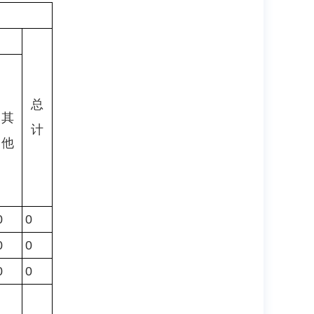
总
其
计
他
0
0
0
0
0
0