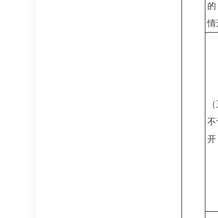
的
情
（
不
开