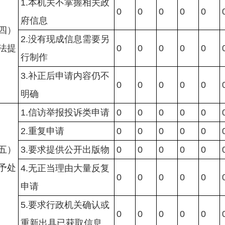
1.本机关不掌握相关政
0
0
0
0
0
府信息
四）
2.没有现成信息需要另
法提
0
0
0
0
0
行制作
3.补正后申请内容仍不
0
0
0
0
0
明确
1.信访举报投诉类申请
0
0
0
0
0
2.重复申请
0
0
0
0
0
五）
3.要求提供公开出版物
0
0
0
0
0
予处
4.无正当理由大量反复
0
0
0
0
0
申请
5.要求行政机关确认或
0
0
0
0
0
重新出具已获取信息