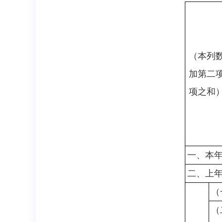
（本列
加第二
项之和
一、本
二、上
（
（