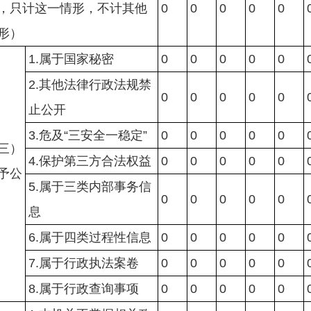
，只计这一情形，不计其他
0
0
0
0
0
形）
1.属于国家秘密
0
0
0
0
0
2.其他法律行政法规禁
0
0
0
0
0
止公开
3.危及“三安全一稳定”
0
0
0
0
0
三）
4.保护第三方合法权益
0
0
0
0
0
予公
5.属于三类内部事务信
0
0
0
0
0
息
6.属于四类过程性信息
0
0
0
0
0
7.属于行政执法案卷
0
0
0
0
0
8.属于行政查询事项
0
0
0
0
0