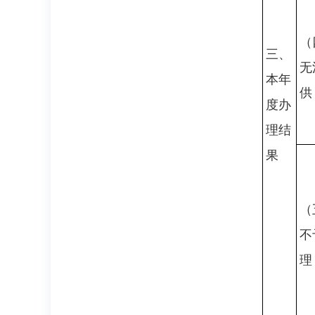
（
三、
无
本年
供
度办
理结
果
（
不
理