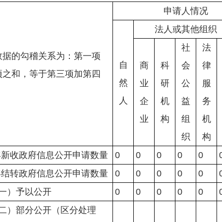
申请人情况
法人或其他组织
社
法
数据的勾稽关系为：第一项
自
商
科
会
律
项之和，等于第三项加第四
然
业
研
公
服
）
人
企
机
益
务
业
构
组
机
织
构
年新收政府信息公开申请数量
0
0
0
0
0
年结转政府信息公开申请数量
0
0
0
0
0
一）予以公开
0
0
0
0
0
二）部分公开（区分处理