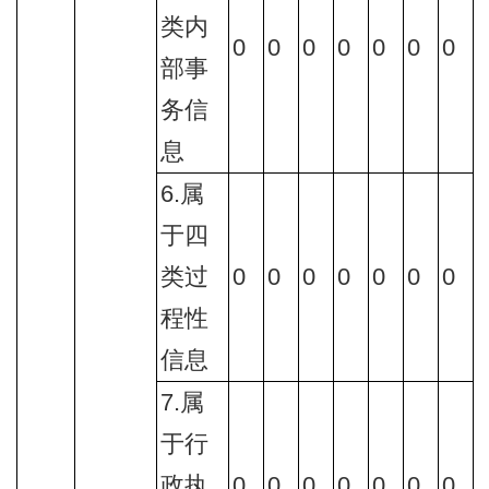
类内
0
0
0
0
0
0
0
部事
务信
息
6.属
于四
类过
0
0
0
0
0
0
0
程性
信息
7.属
于行
政执
0
0
0
0
0
0
0