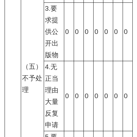
3.要
求提
供公
0
0
0
0
0
0
0
开出
版物
（五）
4.无
不予处
正当
理
理由
0
0
0
0
0
0
0
大量
反复
申请