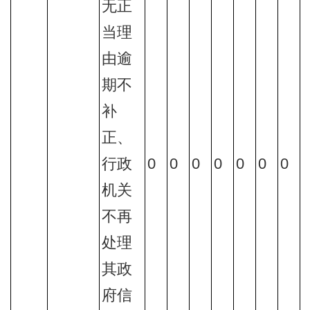
无正
当理
由逾
期不
补
正、
行政
0
0
0
0
0
0
0
机关
不再
处理
其政
府信