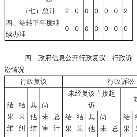
（七）总计
2
0
0
0
0
0
2
四、结转下年度继
0
0
0
0
0
0
0
续办理
四、政府信息公开行政复议、行政诉
讼情况
行政复议
行政诉讼
未经复议直接起
结
结
其
尚
诉
果
果
他
未
总
结
结
其
尚
结
维
纠
结
审
计
果
果
他
未
总
果