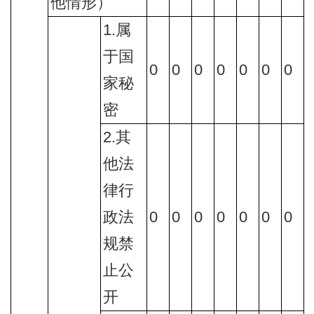
他情形）
1.属
于国
0
0
0
0
0
0
0
家秘
密
2.其
他法
律行
政法
0
0
0
0
0
0
0
规禁
止公
开