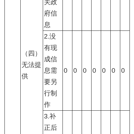
关政
府信
息
2.没
有现
（四）
成信
无法提
息需
0
0
0
0
0
0
0
供
要另
行制
作
3.补
正后