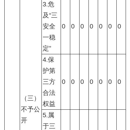
3.危
及“三
安全
0
0
0
0
0
0
0
一稳
定”
4.保
护第
三方
0
0
0
0
0
0
0
合法
（三）
权益
不予公
5.属
开
于三