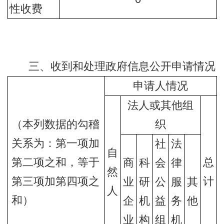
性收费
三、收到和处理政府信息公开申请情况
申请人情况
法人或其他组
（本列数据的勾稽
织
关系为：第一项加
社
法
自
第二项之和，等于
总
商
科
会
律
然
第三项加第四项之
计
业
研
公
服
其
人
和）
企
机
益
务
他
业
构
组
机