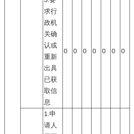
5.要
求行
政机
关确
认或
0
0
0
0
0
0
0
重新
出具
已获
取信
息
1.申
请人