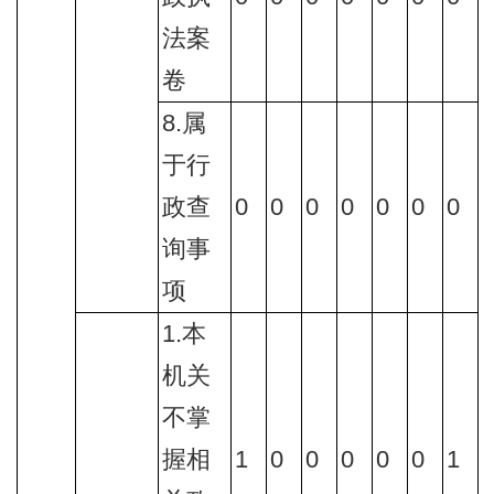
法案
卷
8.属
于行
政查
0
0
0
0
0
0
0
询事
项
1.本
机关
不掌
握相
1
0
0
0
0
0
1