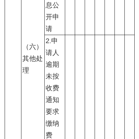
息公
开申
请
2.申
（六）
请人
其他处
逾期
理
未按
收费
通知
要求
缴纳
费