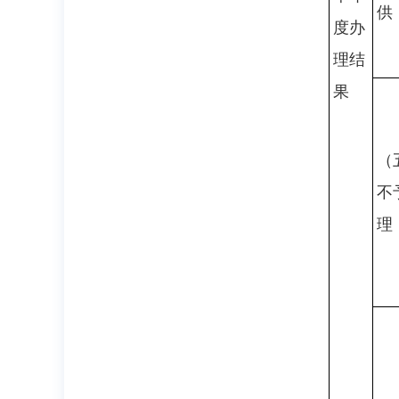
供
度办
理结
果
（
不
理