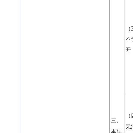
（
不
开
（
三、
无
本年