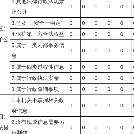
2.其他法律行政法规禁
0
0
0
0
0
止公开
3.危及“三安全一稳定”
0
0
0
0
0
三）
4.保护第三方合法权益
0
0
0
0
0
予公
5.属于三类内部事务信
0
0
0
0
0
息
6.属于四类过程性信息
0
0
0
0
0
7.属于行政执法案卷
0
0
0
0
0
8.属于行政查询事项
0
0
0
0
0
1.本机关不掌握相关政
0
0
0
0
0
府信息
四）
2.没有现成信息需要另
法提
0
0
0
0
0
行制作