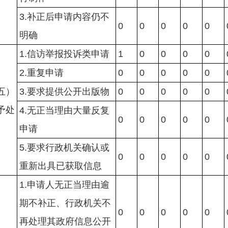
3.补正后申请内容仍不
0
0
0
0
0
明确
1.信访举报投诉类申请
1
0
0
0
0
2.重复申请
0
0
0
0
0
五）
3.要求提供公开出版物
0
0
0
0
0
予处
4.无正当理由大量反复
0
0
0
0
0
申请
5.要求行政机关确认或
0
0
0
0
0
重新出具已获取信息
1.申请人无正当理由逾
期不补正、行政机关不
0
0
0
0
0
再处理其政府信息公开