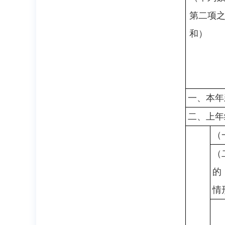
第二项
和）
一、本年
二、上年
（
（
的
情