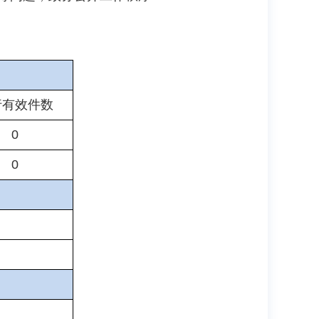
行有效件数
0
0