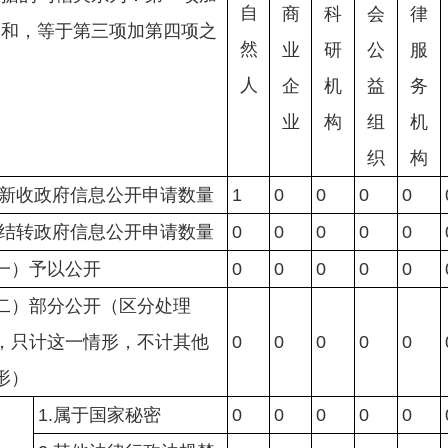
自
商
科
会
律
之和，等于第三项加第四项之
然
业
研
公
服
人
企
机
益
务
业
构
组
机
织
构
新收政府信息公开申请数量
1
0
0
0
0
结转政府信息公开申请数量
0
0
0
0
0
一）予以公开
0
0
0
0
0
二）部分公开（区分处理
，只计这一情形，不计其他
0
0
0
0
0
形）
1.属于国家秘密
0
0
0
0
0