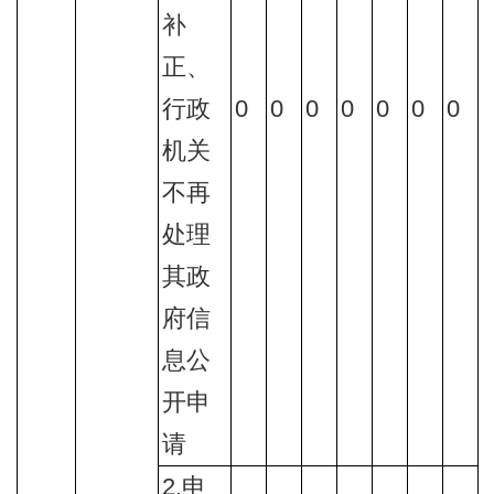
补
正、
行政
0
0
0
0
0
0
0
机关
不再
处理
其政
府信
息公
开申
请
2.申