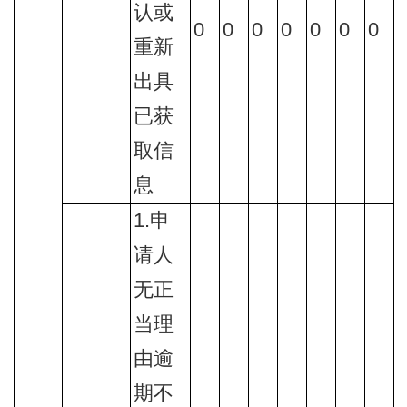
认或
0
0
0
0
0
0
0
重新
出具
已获
取信
息
1.申
请人
无正
当理
由逾
期不