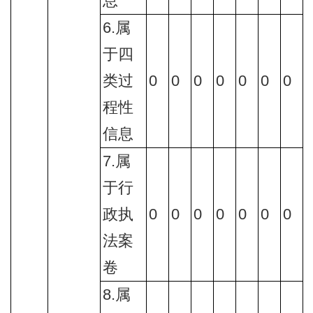
息
6.属
于四
类过
0
0
0
0
0
0
0
程性
信息
7.属
于行
政执
0
0
0
0
0
0
0
法案
卷
8.属