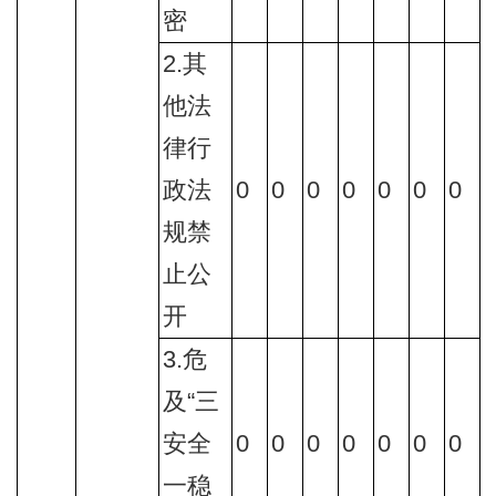
密
2.其
他法
律行
政法
0
0
0
0
0
0
0
规禁
止公
开
3.危
及“三
安全
0
0
0
0
0
0
0
一稳