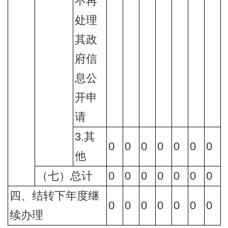
不再
处理
其政
府信
息公
开申
请
3.其
0
0
0
0
0
0
0
他
（七）总计
0
0
0
0
0
0
0
四、结转下年度继
0
0
0
0
0
0
0
续办理