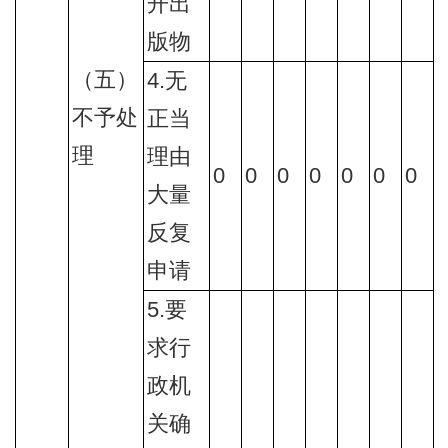
开出
版物
（五）
4.无
不予处
正当
理
理由
0
0
0
0
0
0
0
大量
反复
申请
5.要
求行
政机
关确