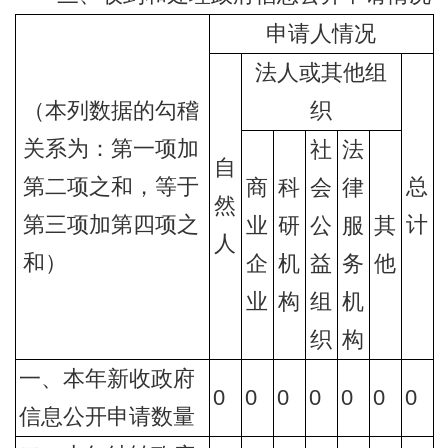
申请人情况
法人或其他组
（本列数据的勾稽
织
关系为：第一项加
社
法
自
第二项之和，等于
总
商
科
会
律
然
第三项加第四项之
计
业
研
公
服
其
人
和）
企
机
益
务
他
业
构
组
机
织
构
一、本年新收政府
0
0
0
0
0
0
0
信息公开申请数量