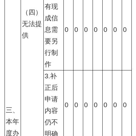
有现
（四）
成信
无法提
息需
0
0
0
0
0
0
0
供
要另
行制
作
3.补
正后
申请
0
0
0
0
0
0
0
三、
内容
本年
仍不
度办
明确