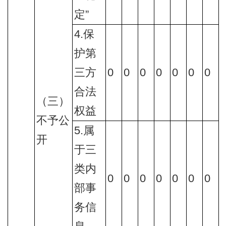
定”
4.保
护第
三方
0
0
0
0
0
0
0
合法
（三）
权益
不予公
5.属
开
于三
类内
0
0
0
0
0
0
0
部事
务信