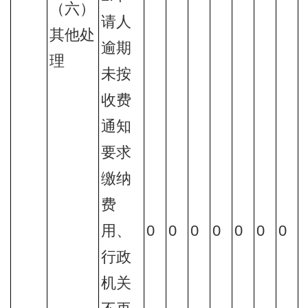
（六）
请人
其他处
逾期
理
未按
收费
通知
要求
缴纳
费
用、
0
0
0
0
0
0
0
行政
机关