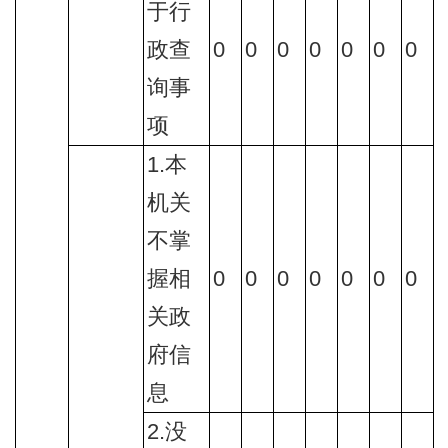
于行
政查
0
0
0
0
0
0
0
询事
项
1.本
机关
不掌
握相
0
0
0
0
0
0
0
关政
府信
息
2.没