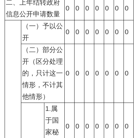
二、上年结转政府
0
0
0
0
0
0
0
信息公开申请数量
（一）予以公
0
0
0
0
0
0
0
开
（二）部分公
开（区分处理
的，只计这一
0
0
0
0
0
0
0
情形，不计其
他情形）
1.属
于国
0
0
0
0
0
0
0
家秘