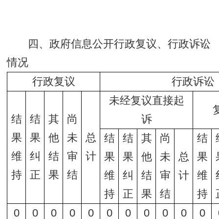
四、政府信息公开行政复议、行政诉讼
情况
行政复议
行政诉讼
未经复议直接起
结
结
其
尚
诉
果
果
他
未
总
结
结
其
尚
结
维
纠
结
审
计
果
果
他
未
总
果
持
正
果
结
维
纠
结
审
计
维
持
正
果
结
持
0
0
0
0
0
0
0
0
0
0
0