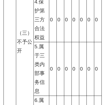
4.保
护第
三方
0
0
0
0
0
0
0
合法
（三）
权益
不予公
5.属
开
于三
类内
0
0
0
0
0
0
0
部事
务信
息
6.属