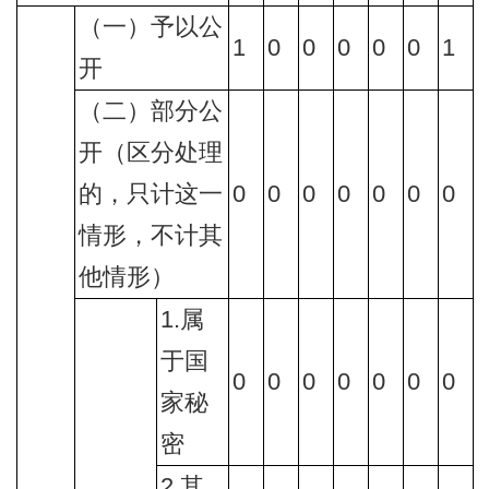
（一）予以公
1
0
0
0
0
0
1
开
（二）部分公
开（区分处理
的，只计这一
0
0
0
0
0
0
0
情形，不计其
他情形）
1.属
于国
0
0
0
0
0
0
0
家秘
密
2.其