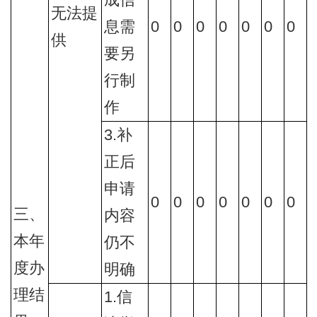
成信
无法提
息需
0
0
0
0
0
0
0
供
要另
行制
作
3.补
正后
申请
0
0
0
0
0
0
0
三、
内容
本年
仍不
度办
明确
理结
1.信