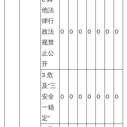
他法
律行
政法
0
0
0
0
0
0
0
规禁
止公
开
3.危
及“三
安全
0
0
0
0
0
0
0
一稳
定”