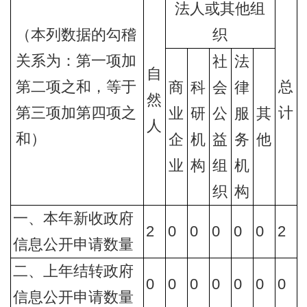
法人或其他组
（本列数据的勾稽
织
关系为：第一项加
社
法
自
第二项之和，等于
总
商
科
会
律
然
第三项加第四项之
计
业
研
公
服
其
人
和）
企
机
益
务
他
业
构
组
机
织
构
一、本年新收政府
2
0
0
0
0
0
2
信息公开申请数量
二、上年结转政府
0
0
0
0
0
0
0
信息公开申请数量