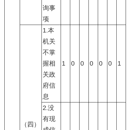
询事
项
1.本
机关
不掌
握相
1
0
0
0
0
0
1
关政
府信
息
2.没
有现
（四）