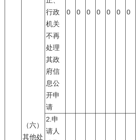
正、
行政
0
0
0
0
0
0
0
机关
不再
处理
其政
府信
息公
开申
请
2.申
（六）
请人
其他处