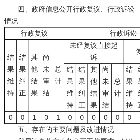
四、政府信息公开行政复议、行政诉讼
情况
行政复议
行政诉讼
未经复议直接起
结
结
其
尚
诉
果
果
他
未
总
结
结
其
尚
结
维
纠
结
审
计
果
果
他
未
总
果
持
正
果
结
维
纠
结
审
计
维
持
正
果
结
持
0
0
1
0
1
0
0
0
0
0
0
五、存在的主要问题及改进情况