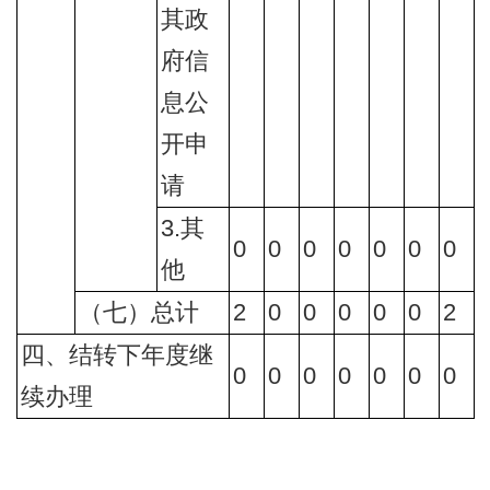
其政
府信
息公
开申
请
3.其
0
0
0
0
0
0
0
他
（七）总计
2
0
0
0
0
0
2
四、结转下年度继
0
0
0
0
0
0
0
续办理