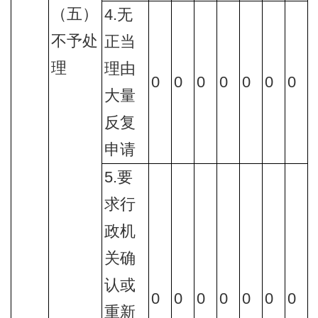
（五）
4.无
不予处
正当
理
理由
0
0
0
0
0
0
0
大量
反复
申请
5.要
求行
政机
关确
认或
0
0
0
0
0
0
0
重新