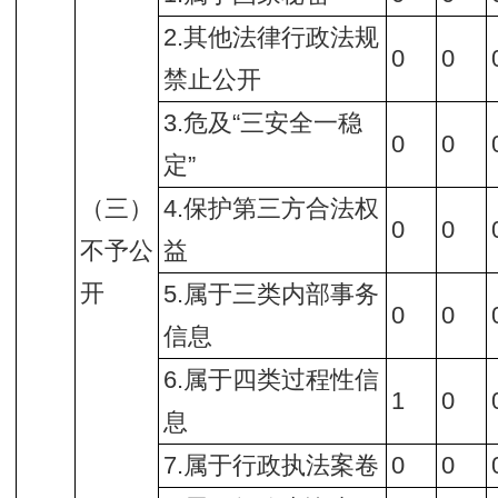
2.其他法律行政法规
0
0
禁止公开
3.危及“三安全一稳
0
0
定”
（三）
4.保护第三方合法权
0
0
不予公
益
开
5.属于三类内部事务
0
0
信息
6.属于四类过程性信
1
0
息
7.属于行政执法案卷
0
0