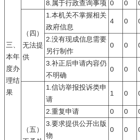
8.属于行政查询事项
0
0
1.本机关不掌握相关
4
0
政府信息
（四）
2.没有现成信息需要
三、
无法提
0
0
另行制作
本年
供
3.补正后申请内容仍
度办
0
0
不明确
理结
1.信访举报投诉类申
果
1
0
请
2.重复申请
0
0
3.要求提供公开出版
（五）
0
0
物