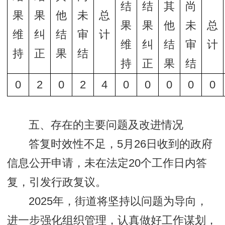
结
结
其
尚
果
果
他
未
总
果
果
他
未
总
维
纠
结
审
计
维
纠
结
审
计
持
正
果
结
持
正
果
结
0
2
0
2
4
0
0
0
0
0
五、存在的主要问题及改进情况
答复时效性不足，5月26日收到的政府
信息公开申请，未在法定20个工作日内答
复，引发行政复议。
2025年，街道将坚持以问题为导向，
进一步强化组织管理，认真做好工作谋划，