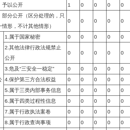
）予以公开
1
0
0
0
0
）部分公开（区分处理的，只
0
0
0
0
0
一情形，不计其他情形）
1.属于国家秘密
0
0
0
0
0
2.其他法律行政法规禁止
0
0
0
0
0
公开
3.危及“三安全一稳定”
0
0
0
0
0
）
公
4.保护第三方合法权益
0
0
0
0
0
5.属于三类内部事务信息
0
0
0
0
0
6.属于四类过程性信息
0
0
0
0
0
7.属于行政执法案卷
0
0
0
0
0
8.属于行政查询事项
0
0
0
0
0