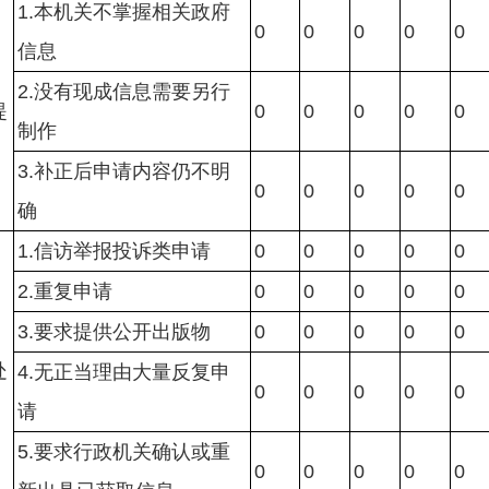
1.本机关不掌握相关政府
0
0
0
0
0
信息
）
2.没有现成信息需要另行
提
0
0
0
0
0
制作
3.补正后申请内容仍不明
0
0
0
0
0
确
1.信访举报投诉类申请
0
0
0
0
0
2.重复申请
0
0
0
0
0
）
3.要求提供公开出版物
0
0
0
0
0
处
4.无正当理由大量反复申
0
0
0
0
0
请
5.要求行政机关确认或重
0
0
0
0
0