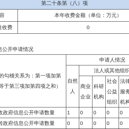
第二十条第（八）项
容
本年收费金额（单位：万元）
性收费
0
息公开申请情况
申请人情况
法人或其他组
的勾稽关系为：第一项加第
自然
社会
法
等于第三项加第四项之和）
商业
科研
人
公益
服
企业
机构
组织
机
收政府信息公开申请数量
1
0
0
0
0
转政府信息公开申请数量
0
0
0
0
0