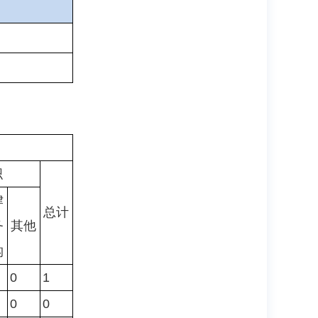
织
律
总计
务
其他
构
0
1
0
0