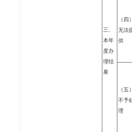
（四
三、
无法
本年
供
度办
理结
果
（五
不予
理