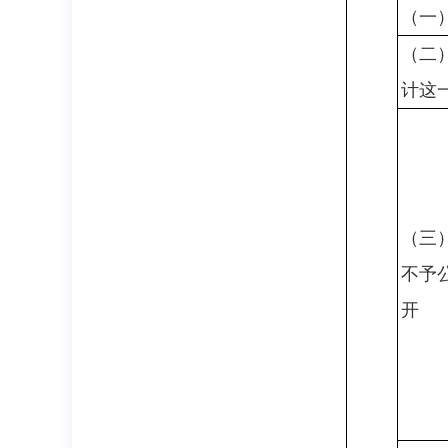
（一
（二
计这
（三
不予
开