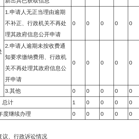
新出具已获取信息
1.申请人无正当理由逾期
不补正、行政机关不再处
0
0
0
0
0
理其政府信息公开申请
）
2.申请人逾期未按收费通
处
知要求缴纳费用、行政机
0
0
0
0
0
关不再处理其政府信息公
开申请
3.其他
0
0
0
0
0
）总计
1
0
0
0
0
年度继续办理
0
0
0
0
0
复议、行政诉讼情况