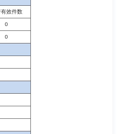
行有效件数
0
0