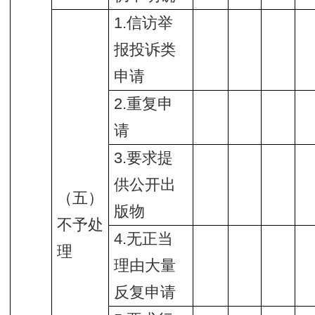
1.信访举
报投诉类
申请
2.重复申
请
3.要求提
供公开出
（五）
版物
不予处
4.无正当
理
理由大量
反复申请