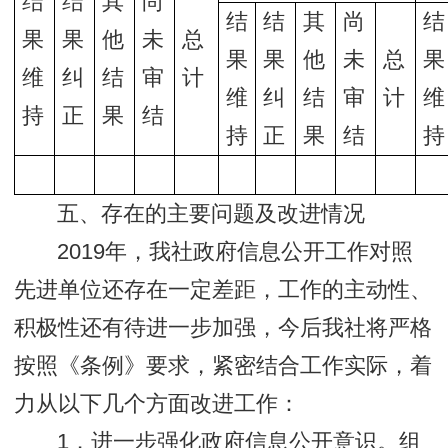
结
结
其
尚
结
结
其
尚
结
果
果
他
未
总
果
果
他
未
总
果
维
纠
结
审
计
维
纠
结
审
计
维
持
正
果
结
持
正
果
结
持
五、存在的主要问题及改进情况
2019年，我社政府信息公开工作对照
先进单位还存在一定差距，工作的主动性、
积极性还有待进一步加强，今后我社将严格
按照《条例》要求，紧密结合工作实际，着
力从以下几个方面改进工作：
1．进一步强化政府信息公开意识。组