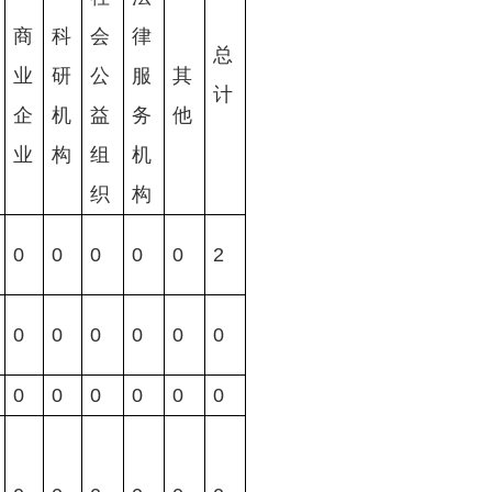
商
科
会
律
总
业
研
公
服
其
计
企
机
益
务
他
业
构
组
机
织
构
0
0
0
0
0
2
0
0
0
0
0
0
0
0
0
0
0
0