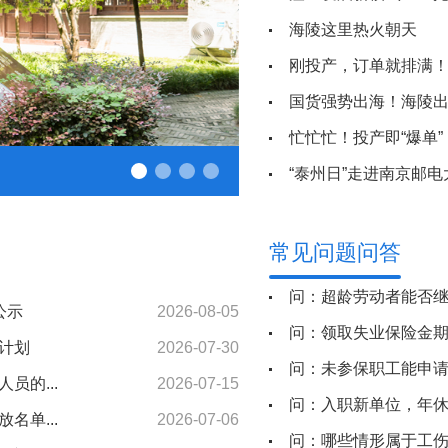
海陵这里热火朝天
刚投产，订单就排满
国货强势出海！海陵
忙忙忙！投产即“爆单”
全区民生领域12345热线办
“泰州日”走进南京邮
常见问题问答
问：超龄劳动者能否
公示
2026-08-05
问：领取失业保险金期
发计划
2026-07-30
问：未参保职工能申
员的...
2026-07-15
问：入职新单位，年
名单...
2026-07-06
问：哪些情形属于工伤