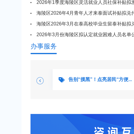
2026年1季度海陵区灵活就业人员社保补贴拟
海陵区2026年4月青年人才来泰面试补贴拟兑付
海陵区2026年3月在泰高校毕业生留泰补贴拟兑
2026年3月份海陵区拟认定就业困难人员名单
办事服务
事，...
告别“摸黑”！点亮居民“方便...