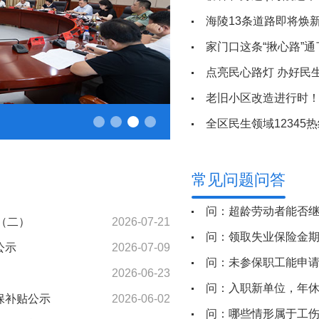
海陵13条道路即将焕
家门口这条“揪心路”通
点亮民心路灯 办好民
老旧小区改造进行时
8月，“海之情”来了！
全区民生领域12345
常见问题问答
问：超龄劳动者能否
（二）
2026-07-21
问：领取失业保险金期
公示
2026-07-09
问：未参保职工能申
2026-06-23
问：入职新单位，年
保补贴公示
2026-06-02
问：哪些情形属于工伤