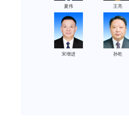
夏伟
王亮
宋增进
孙乾