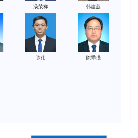
汤荣祥
韩建荔
陈伟
陈乖强