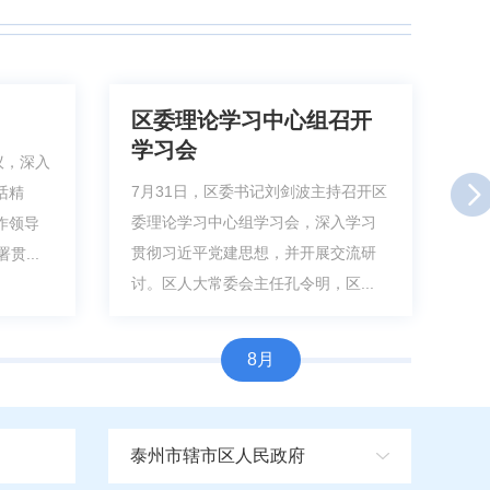
区委理论学习中心组召开
区
学习会
议，深入
7
7月31日，区委书记刘剑波主持召开区
话精
学
委理论学习中心组学习会，深入学习
作领导
整
贯彻习近平党建思想，并开展交流研
贯...
记
讨。区人大常委会主任孔令明，区...
8月
泰州市辖市区人民政府