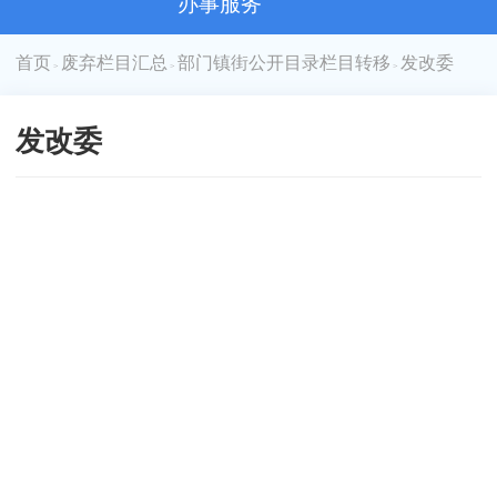
办事服务
首页
废弃栏目汇总
部门镇街公开目录栏目转移
发改委
>
>
>
发改委