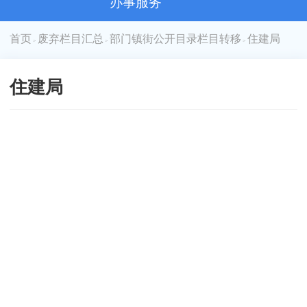
办事服务
首页
废弃栏目汇总
部门镇街公开目录栏目转移
住建局
>
>
>
住建局