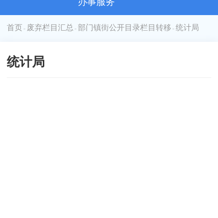
办事服务
首页
废弃栏目汇总
部门镇街公开目录栏目转移
统计局
>
>
>
统计局