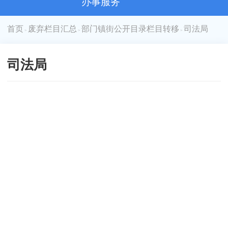
办事服务
首页
废弃栏目汇总
部门镇街公开目录栏目转移
司法局
>
>
>
司法局