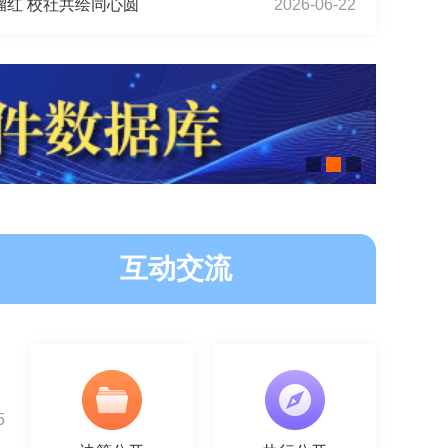
榴红 校社共绘同心圆
2026-06-22
互动交流
5