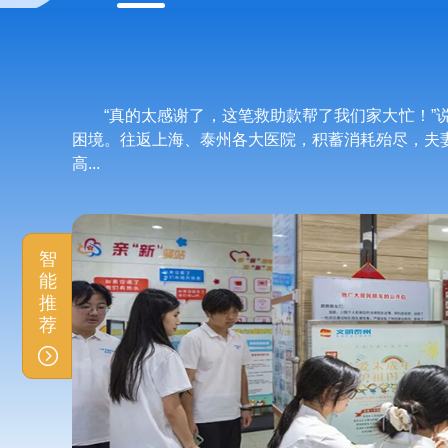
“真的太感谢了，这笔救助款帮了我们家大忙！
困境。往返上海、泰州各大医院，积蓄消耗殆尽，夫
高...
智
能
推
荐