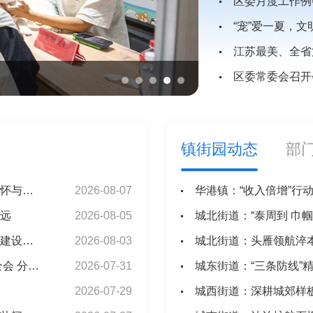
区委月度工作例
“宠”爱一夏，文
江苏最美、全省
区委常委会召开
江苏最美、全省第一
镇街园动态
部
东方之约，相约未来——中国元首外交的世界情怀与大国气派
2026-08-07
华港镇：“收入倍增”行
远
2026-08-05
城北街道：“泰周到 巾
《求是》杂志发表习近平总书记重要文章《加快建设健康中国》
2026-08-03
城北街道：头雁领航淬
中共中央政治局召开会议 决定召开二十届五中全会 分析研究当前经济形势和经济工作 中共中央总书记习近平主持会议
2026-07-31
城东街道：“三条防线”
2026-07-29
城西街道：深耕城郊样