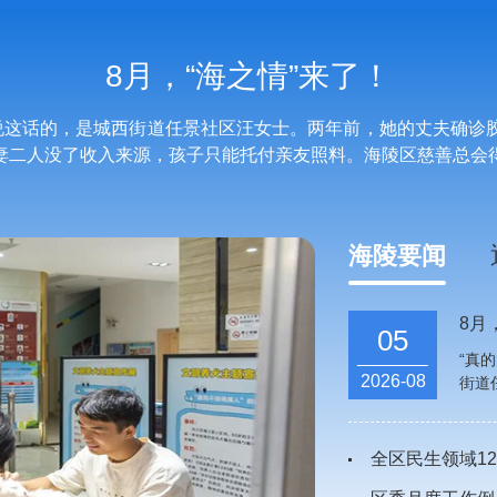
8月，“海之情”来了！
”说这话的，是城西街道任景社区汪女士。两年前，她的丈夫确诊
妻二人没了收入来源，孩子只能托付亲友照料。海陵区慈善总会
海陵要闻
8月
05
“真
2026-08
街道